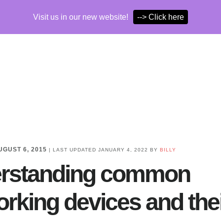
Visit us in our new website!
--> Click here
UGUST 6, 2015
| LAST UPDATED
JANUARY 4, 2022
BY
BILLY
rstanding common
rking devices and the