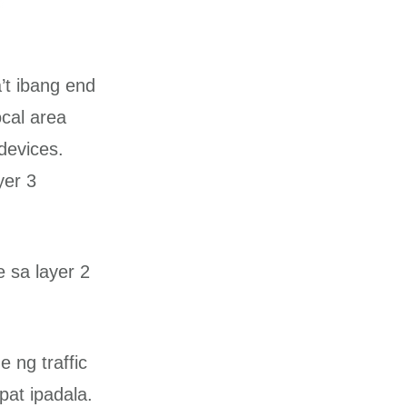
’t ibang end
ocal area
devices.
yer 3
 sa layer 2
 ng traffic
pat ipadala.