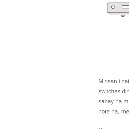
Minsan tina
switches di
sabay na ma
note ha, m