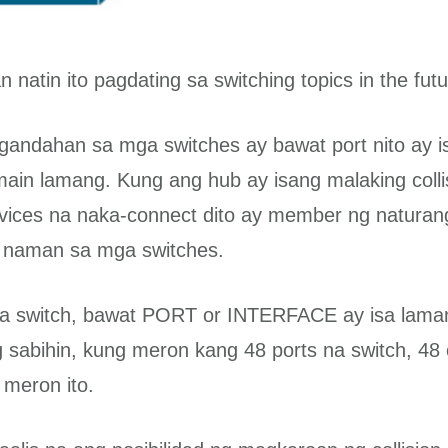
natin ito pagdating sa switching topics in the futu
gandahan sa mga switches ay bawat port nito ay i
omain lamang. Kung ang hub ay isang malaking coll
vices na naka-connect dito ay member ng naturang 
a naman sa mga switches.
a switch, bawat PORT or INTERFACE ay isa lamang
g sabihin, kung meron kang 48 ports na switch, 48 c
meron ito.