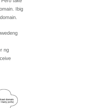
. Pero take
omain. Ibig
 domain.
 pwedeng
er ng
ceive