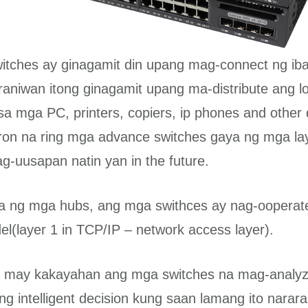
tches ay ginagamit din upang mag-connect ng iba
raniwan itong ginagamit upang ma-distribute ang l
sa mga PC, printers, copiers, ip phones and other 
on na ring mga advance switches gaya ng mga la
ag-uusapan natin yan in the future.
a ng mga hubs, ang mga swithces ay nag-ooperate
l(layer 1 in TCP/IP – network access layer).
n, may kakayahan ang mga switches na mag-analyze
g intelligent decision kung saan lamang ito narara