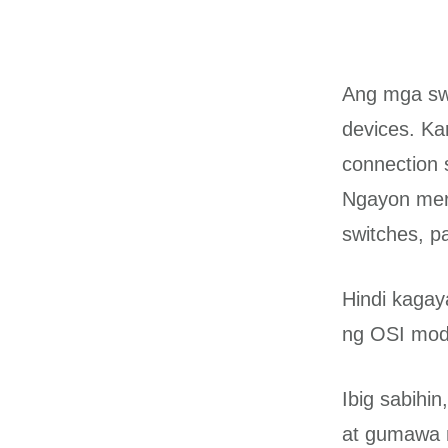
Ang mga swi
devices. Ka
connection 
Ngayon mer
switches, p
Hindi kagay
ng OSI mode
Ibig sabihi
at gumawa n