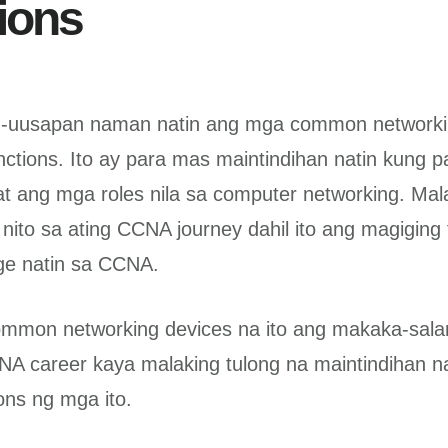
ions
-uusapan naman natin ang mga common networki
nctions. Ito ay para mas maintindihan natin kung p
 ang mga roles nila sa computer networking. Mala
 nito sa ating CCNA journey dahil ito ang magiging
ge natin sa CCNA.
mmon networking devices na ito ang makaka-sala
NA career kaya malaking tulong na maintindihan n
ons ng mga ito.