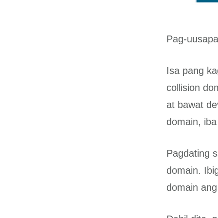
Pag-uusapan 
Isa pang ka
collision d
at bawat de
domain, ib
Pagdating s
domain. Ibi
domain ang 