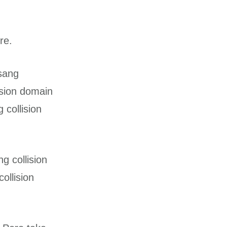
re.
sang
ision domain
collision
 collision
ollision