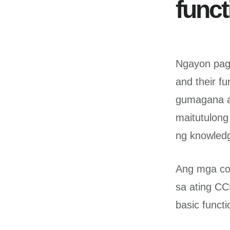
funct
Ngayon pag
and their fu
gumagana at
maitutulong
ng knowled
Ang mga co
sa ating CC
basic functi