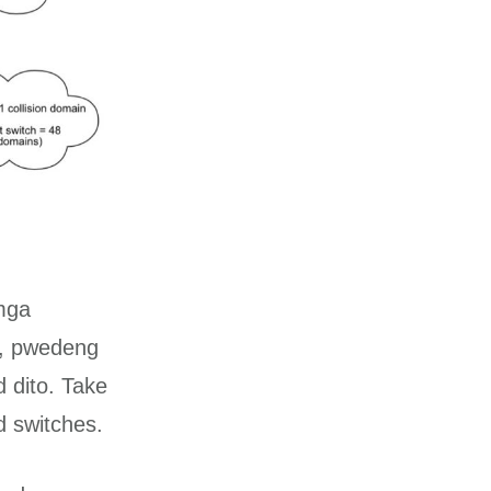
 mga
n, pwedeng
 dito. Take
d switches.