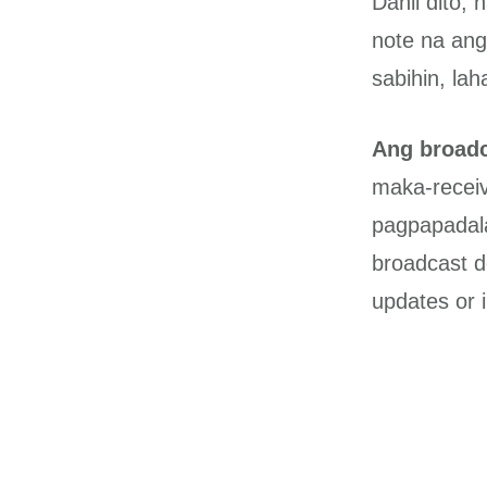
Dahil dito, 
note na ang
sabihin, la
Ang broad
maka-receiv
pagpapadala
broadcast d
updates or 