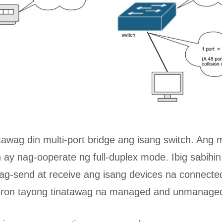
tawag din multi-port bridge ang isang switch. Ang
n ay nag-ooperate ng full-duplex mode. Ibig sabihi
g-send at receive ang isang devices na connected
eron tayong tinatawag na managed and unmanage