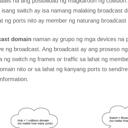
naalis na ang posibilidad ng magkaroon ng collision
 isang switch ay isa namang malaking broadcast d
hat ng ports nito ay member ng naturang broadcast
cast domain
naman ay grupo ng mga devices na
e ng broadcast. Ang broadcast ay ang proseso ng
 ng switch ng frames or traffic sa lahat ng memb
omain nito or sa lahat ng kanyang ports to send/re
information.