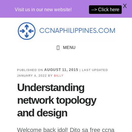
X
Visit us in our new website!
--> Click here
Skip
Skip
to
to
primary
main
MENU
navigation
content
AUGUST 11, 2015
PUBLISHED ON
| LAST UPDATED
JANUARY 4, 2022
BY
BILLY
Understanding
network topology
and design
Welcome back idol! Dito sa free ccna